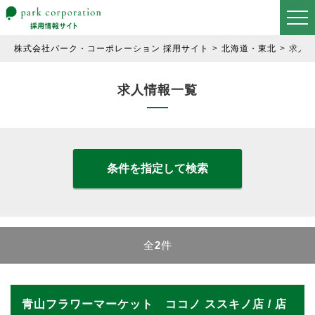
株式会社パーク・コーポレーション 採用サイト
北海道・東北
求人
求人情報一覧
条件を指定して検索
全
2
件
青山フラワーマーケット ココノ ススキノ店 / 店