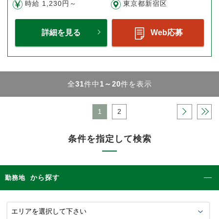
時給 1,230円～
東京都新宿区
詳細を見る
Web応募
全
31
件中
1～20
件を表示
1
2
›
»
条件を指定して検索
から探す
勤務地