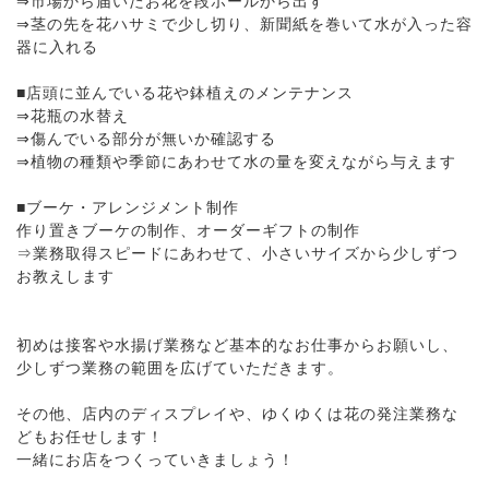
⇒市場から届いたお花を段ボールから出す
⇒茎の先を花ハサミで少し切り、新聞紙を巻いて水が入った容
器に入れる
■店頭に並んでいる花や鉢植えのメンテナンス
⇒花瓶の水替え
⇒傷んでいる部分が無いか確認する
⇒植物の種類や季節にあわせて水の量を変えながら与えます
■ブーケ・アレンジメント制作
作り置きブーケの制作、オーダーギフトの制作
⇒業務取得スピードにあわせて、小さいサイズから少しずつ
お教えします
初めは接客や水揚げ業務など基本的なお仕事からお願いし、
少しずつ業務の範囲を広げていただきます。
その他、店内のディスプレイや、ゆくゆくは花の発注業務な
どもお任せします！
一緒にお店をつくっていきましょう！