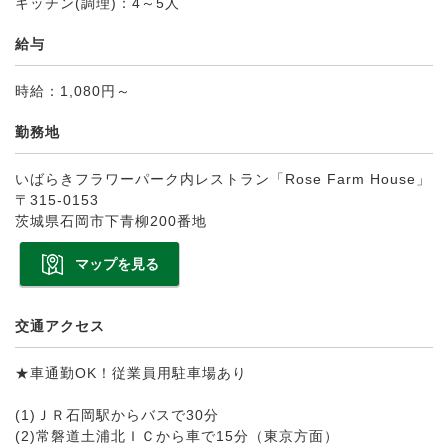
キッチン(調理)：4～5人
給与
時給：1,080円～
勤務地
いばらきフラワーパーク内レストラン「Rose Farm House」
〒315-0153
茨城県石岡市下青柳200番地
マップを見る
交通アクセス
★車通勤OK！従業員用駐車場あり
(1)ＪＲ石岡駅からバスで30分
(2)常磐道土浦北ＩＣから車で15分（東京方面）