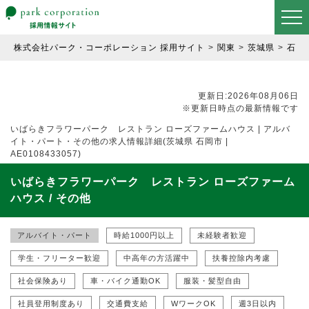
株式会社パーク・コーポレーション 採用サイト
関東
茨城県
石岡
更新日:2026年08月06日
※更新日時点の最新情報です
いばらきフラワーパーク レストラン ローズファームハウス | アルバ
イト・パート・その他の求人情報詳細(茨城県 石岡市 |
AE0108433057)
いばらきフラワーパーク レストラン ローズファーム
ハウス / その他
アルバイト・パート
時給1000円以上
未経験者歓迎
学生・フリーター歓迎
中高年の方活躍中
扶養控除内考慮
社会保険あり
車・バイク通勤OK
服装・髪型自由
社員登用制度あり
交通費支給
WワークOK
週3日以内