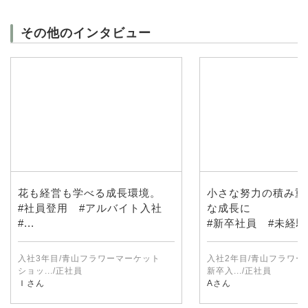
その他のインタビュー
花も経営も学べる成長環境。
小さな努力の積み重
#社員登用 #アルバイト入社
な成長に
#...
#新卒社員 #未経験入
入社3年目/青山フラワーマーケット
入社2年目/青山フラワ
ショッ.../正社員
新卒入.../正社員
Ｉさん
Aさん