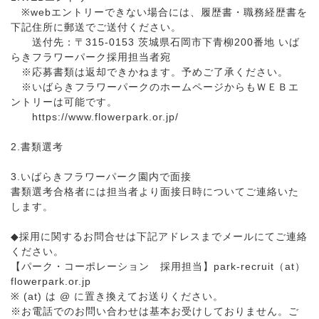
※webエントリーできない場合には、履歴書・職務経歴書を
下記住所に郵送でご送付ください。
送付先：〒315-0153 茨城県石岡市下青柳200番地 いば
らきフラワーパーク採用担当者宛
※応募書類は返却できかねます。予めご了承ください。
※いばらきフラワーパークのホームページからもＷＥＢエ
ントリーは可能です。
https://www.flowerpark.or.jp/
2.書類選考
3.いばらきフラワーパーク園内で面接
書類選考合格者には担当者より面接日時についてご連絡いた
します。
◆採用に関するお問合せは下記アドレスまでメールにてご連絡
ください。
【パーク・コーポレーション 採用担当】park-recruit（at）
flowerpark.or.jp
※ (at) は @ に置き換えてお送りください。
※お電話でのお問い合わせは基本お受けしておりません。ご